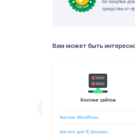
по покупке до
средства от п
Вам может быть интересн
ртификаты
Хостинг сайтов
сертификат
Хостинг WordPress
 GlobalSign
Хостинг для 1C-Битрикс