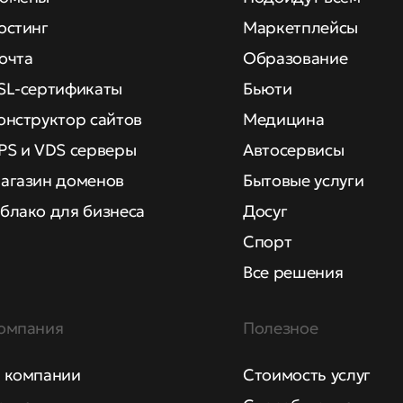
остинг
Маркетплейсы
очта
Образование
SL-сертификаты
Бьюти
онструктор сайтов
Медицина
PS и VDS серверы
Автосервисы
агазин доменов
Бытовые услуги
блако для бизнеса
Досуг
Спорт
Все решения
омпания
Полезное
 компании
Стоимость услуг