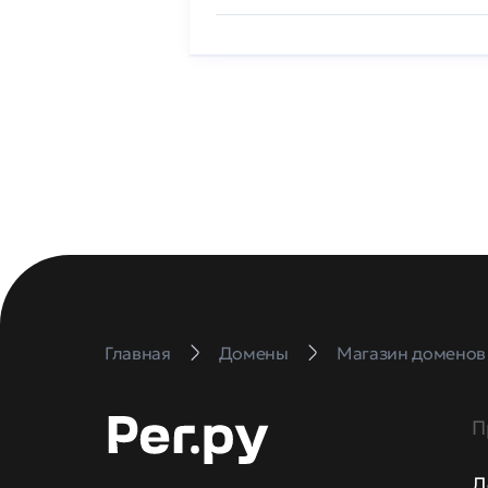
Главная
Домены
Магазин доменов
П
Д