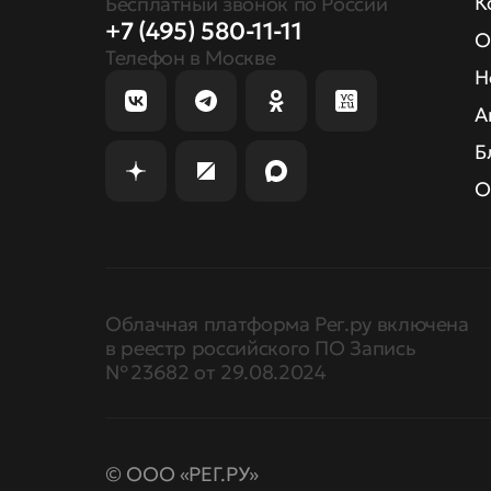
К
Бесплатный звонок по России
+7 (495) 580-11-11
О
Телефон в Москве
Н
А
Б
О
Облачная платформа Рег.ру включена
в реестр российского ПО Запись
№ 23682 от 29.08.2024
© ООО «РЕГ.РУ»