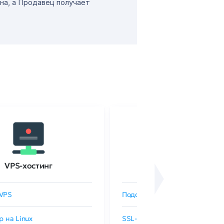
на, а Продавец получает
VPS-хостинг
SSL-сертификаты
VPS
Подобрать SSL-сертификат
р на Linux
SSL-сертификаты GlobalSign