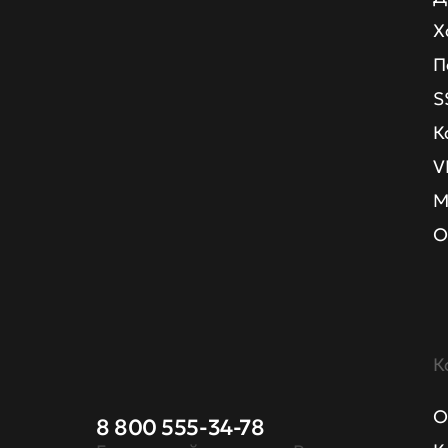
Х
П
S
К
V
М
О
К
О
8 800 555-34-78