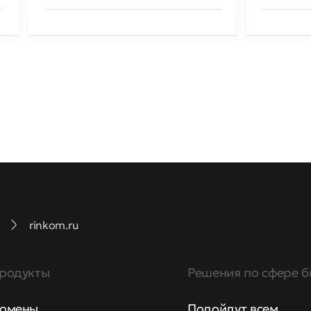
rinkom.ru
родукты
Решения по сфере б
омены
Подойдут всем