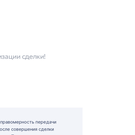
изации сделки!
т правомерность передачи
После совершения сделки