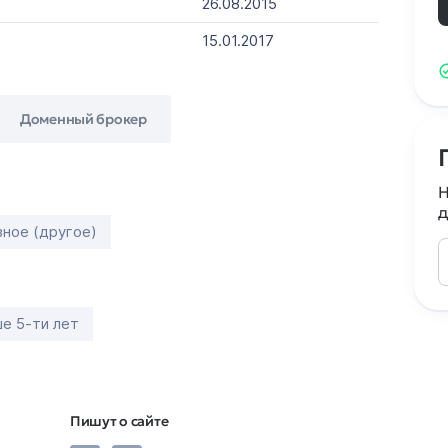
26.08.2015
15.01.2017
Доменный брокер
Н
д
зное (другое)
е 5-ти лет
Пишут о сайте